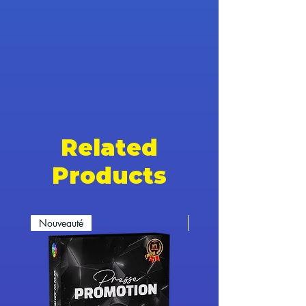
Related
Products
Nouveauté
Nouveauté