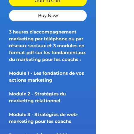
Add to Cart
Buy Now
3 heures d'accompagnement
marketing par téléphone ou par
réseaux sociaux et 3 modules en
format pdf sur les fondamentaux
du marketing pour les coachs :
Module 1 - Les fondations de vos
actions marketing
Module 2 - Stratégies du
marketing relationnel
Module 3 - Stratégies de web-
marketing pour les coachs