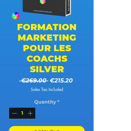
FORMATION
MARKETING
POUR LES
COACHS
SILVER
Regular Price
Sale Price
 €269.00 
€215.20
Sales Tax Included
Quantity
*