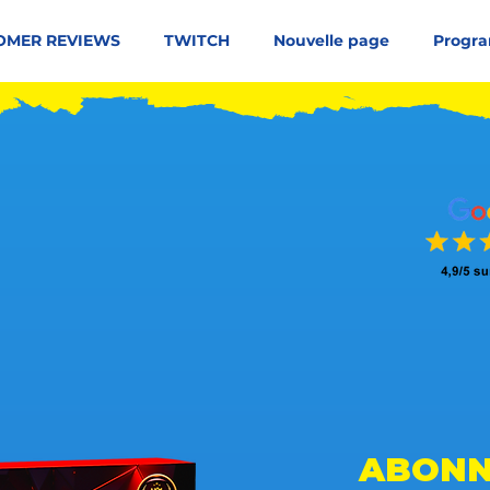
OMER REVIEWS
TWITCH
Nouvelle page
Progra
50 votes, people like it
ABONN