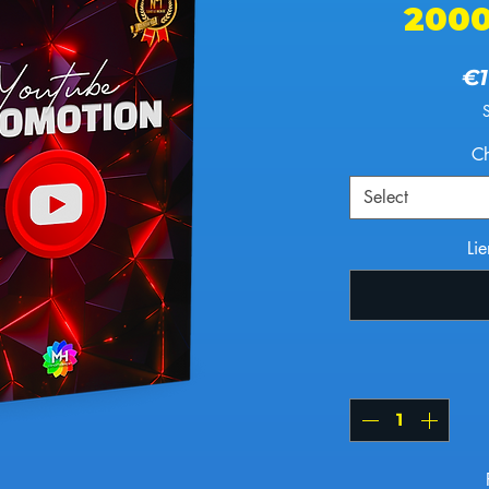
200
€1
Ch
Select
Lie