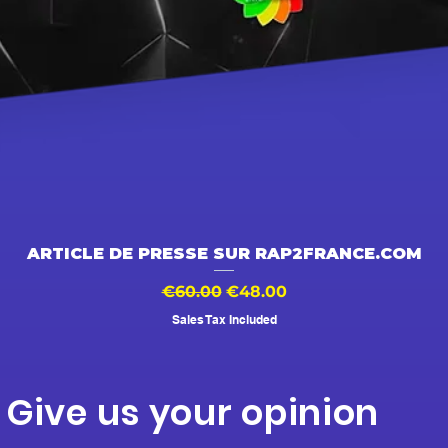
Quick View
ARTICLE DE PRESSE SUR RAP2FRANCE.COM
Regular Price
Sale Price
€60.00
€48.00
Sales Tax Included
Give us your opinion