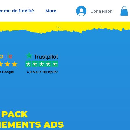
mme de fidélité
More
Connexion
PACK
EMENTS ADS