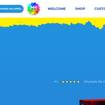
WELCOME
SHOP
CUST
MMER UN APPEL
4.5
150
people like it
average rating is 4.5 out of 5, based on 1