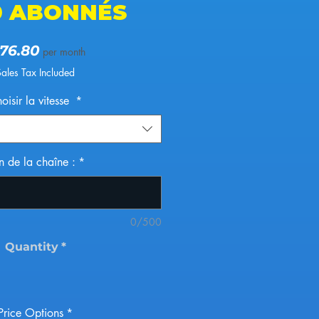
0 ABONNÉS
Price
76.80
per month
Sales Tax Included
oisir la vitesse
*
n de la chaîne :
*
0/500
Quantity
*
Price Options
*