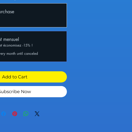
urchase
t mensuel
et économisez -15% !
very month until canceled
Add to Cart
Subscribe Now