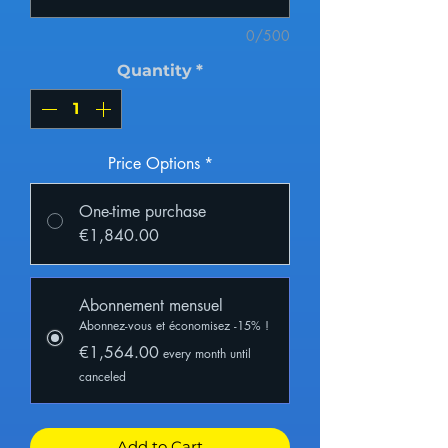
0/500
Quantity
*
Price Options
*
One-time purchase
€1,840.00
Abonnement mensuel
Abonnez-vous et économisez -15% !
€1,564.00
every month until
canceled
Add to Cart