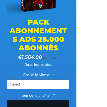
PACK
ABONNEMENT
S ADS 25.000
ABONNÉS
Price
€1,564.00
per month
Sales Tax Included
Choisir la vitesse
*
Lien de la chaîne :
*