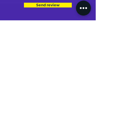
Send review
MY PROFILE
MY ORDERS
MY ADDRESS
MY CARD
MY ACCOUNT
AIDE & CONTACT
Support / SAV
Contact
NOS CAMPAGNES