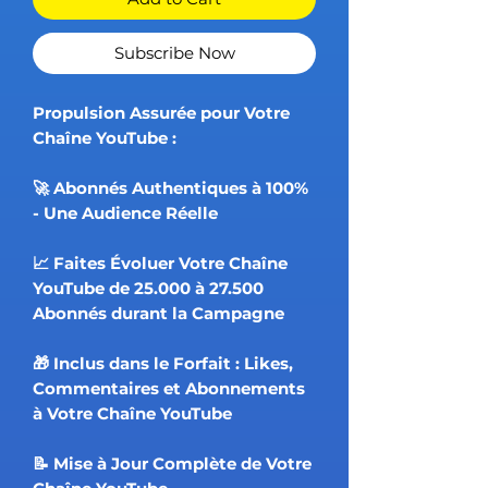
Subscribe Now
Propulsion Assurée pour Votre
Chaîne YouTube :
🚀 Abonnés Authentiques à 100%
- Une Audience Réelle
📈 Faites Évoluer Votre Chaîne
YouTube de 25.000 à 27.500
Abonnés durant la Campagne
🎁 Inclus dans le Forfait : Likes,
Commentaires et Abonnements
à Votre Chaîne YouTube
📝 Mise à Jour Complète de Votre