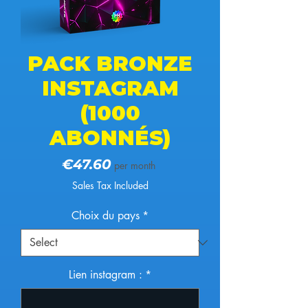
PACK BRONZE
INSTAGRAM
(1000
ABONNÉS)
Price
€47.60
per month
Sales Tax Included
Choix du pays
*
Lien instagram :
*