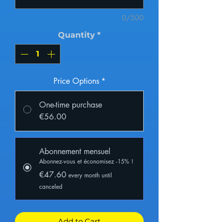
0/500
Quantity
*
Price Options
*
One-time purchase
€56.00
Abonnement mensuel
Abonnez-vous et économisez -15% !
€47.60
every month until
canceled
Add to Cart