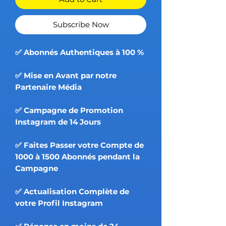
Subscribe Now
✅ Abonnés Authentiques à 100 %
✅ Mise en Avant par notre
Partenaire Média
✅ Campagne de Promotion
Instagram de 14 Jours
✅ Faites Passer votre Compte de
1000 à 1500 Abonnés pendant la
Campagne
✅ Actualisation Complète de
votre Profil Instagram