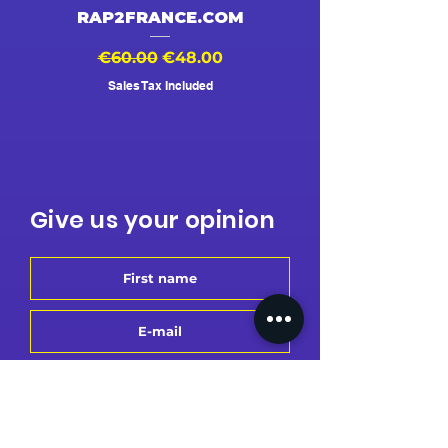
RAP2FRANCE.COM
Regular Price
Sale Price
Regular Price
€60.00
€48.00
€500.00
Sales Tax Included
Give us your opinion