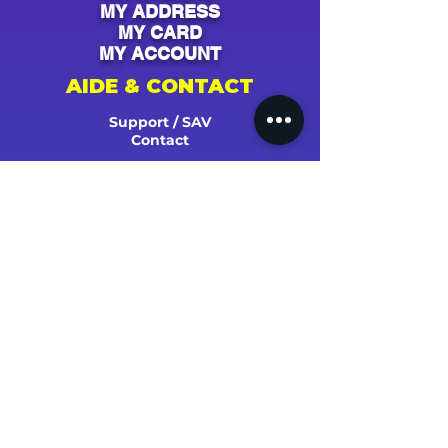
MY ADDRESS
MY CARD
MY ACCOUNT
AIDE & CONTACT
Support / SAV
Contact
NOS CAMPAGNES
Youtube
Instagram
Spotify
Facebook
Tiktok
Shazam
Snapchat
Soundcloud
Deezer
Apple Music/iTunes
Radio
TV