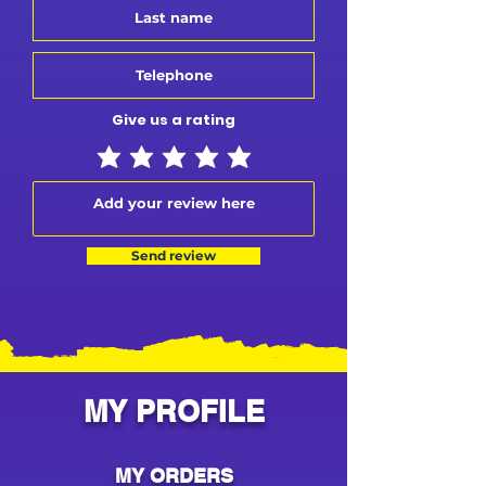
Give us a rating
Send review
MY PROFILE
MY ORDERS