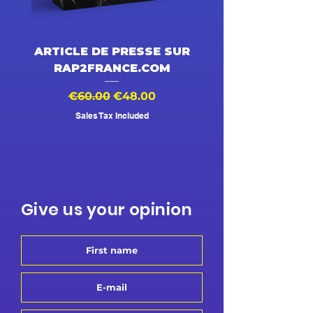
ARTICLE DE PRESSE SUR
DESSIN ANIMÉ V
RAP2FRANCE.COM
Regular Price
Sale Price
Regular Price
€60.00
€48.00
€500.00
Sales Tax Included
Give us your opinion