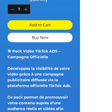
Add to Cart
Buy Now
🎯 Pack Vidéo TikTok ADS –
Campagne Officielle
Développez la visibilité de votre
vidéo grâce à une campagne
publicitaire diffusée via la
plateforme officielle TikTok Ads.
Ce pack permet de promouvoir
votre contenu auprès d’une
audience réelle et ciblée afin