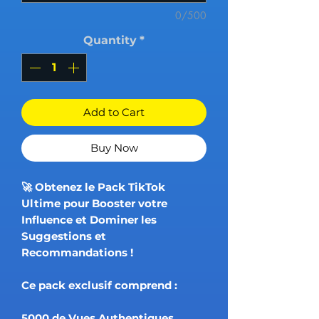
0/500
Quantity
*
Add to Cart
Buy Now
🚀 Obtenez le Pack TikTok
Ultime pour Booster votre
Influence et Dominer les
Suggestions et
Recommandations !
Ce pack exclusif comprend :
5000 de Vues Authentiques