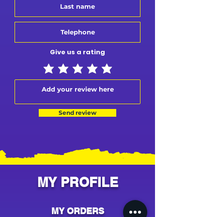
Give us a rating
Send review
MY PROFILE
MY ORDERS