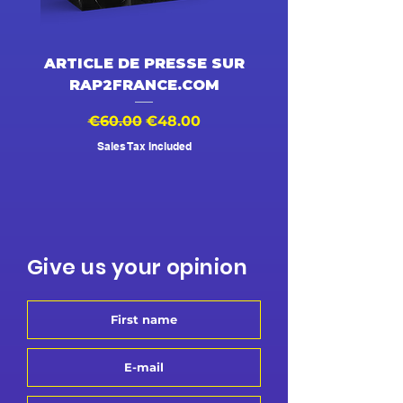
ARTICLE DE PRESSE SUR
DESSIN ANIMÉ V
RAP2FRANCE.COM
Regular Price
Sale Price
Regular Price
€60.00
€48.00
€500.00
Sales Tax Included
Give us your opinion