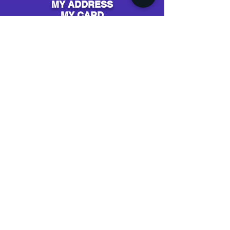
MY ADDRESS
MY CARD
MY ACCOUNT
AIDE & CONTACT
Support / SAV
Contact
NOS CAMPAGNES
Youtube
Instagram
Spotify
Facebook
Tiktok
Shazam
Snapchat
Soundcloud
Deezer
Apple Music/iTunes
Radio
TV
Presse