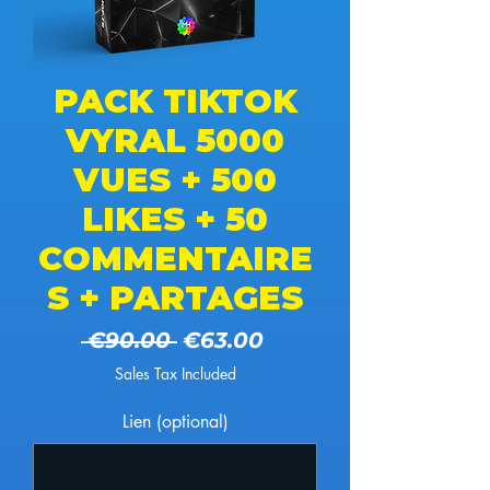
PACK TIKTOK
VYRAL 5000
VUES + 500
LIKES + 50
COMMENTAIRE
S + PARTAGES
Regular Price
Sale Price
 €90.00 
€63.00
Sales Tax Included
Lien (optional)