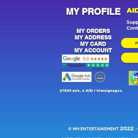
MY PROFILE
AI
Supp
Cont
MY ORDERS
MY ADDRESS
MY CARD
P
MY ACCOUNT
(+1500 avis, 4.9/5) + témoignages.
2022
© MH ENTERTAINEMENT
•