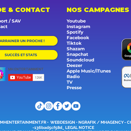
DE & CONTACT
NOS CAMPAGNES
ort / SAV
Youtube
act
Instagram
Spotify
Facebook
ARRAINER UN PROCHE !
Tiktok
Shazam
Snapchat
SUCCÈS ET STATS
Soundcloud
Deezer
Apple Music/iTunes
Radio
TV
Presse
MHENTERTAINMENT.FR
•
WEBDESIGN • NGRAFIK / MHAGENCY -
C
-136bad5cf58d_ LEGAL NOTICE