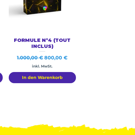
Schnellansicht
FORMULE N°4 (TOUT
INCLUS)
Standardpreis
Sale-Preis
1.000,00 €
800,00 €
inkl. MwSt.
In den Warenkorb