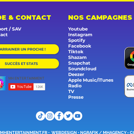
DE & CONTACT
NOS CAMPAGNES
ort / SAV
Youtube
act
Instagram
Spotify
Facebook
ARRAINER UN PROCHE !
Tiktok
Shazam
Snapchat
SUCCÈS ET STATS
Soundcloud
Deezer
Apple Music/iTunes
Radio
TV
Presse
MHENTERTAINMENT.FR
•
WEBDESIGN • NGRAFIK / MHAGENCY -
C