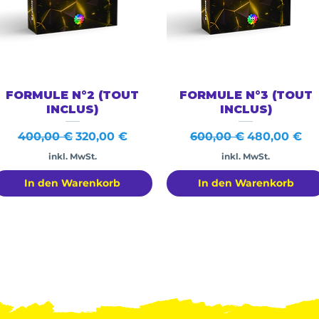
Schnellansicht
Schnellansicht
FORMULE N°2 (TOUT
FORMULE N°3 (TOUT
INCLUS)
INCLUS)
Standardpreis
Sale-Preis
Standardpreis
Sale-Preis
400,00 €
320,00 €
600,00 €
480,00 €
inkl. MwSt.
inkl. MwSt.
In den Warenkorb
In den Warenkorb