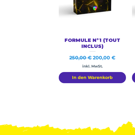
Schnellansicht
FORMULE N°1 (TOUT
INCLUS)
Standardpreis
Sale-Preis
250,00 €
200,00 €
inkl. MwSt.
In den Warenkorb