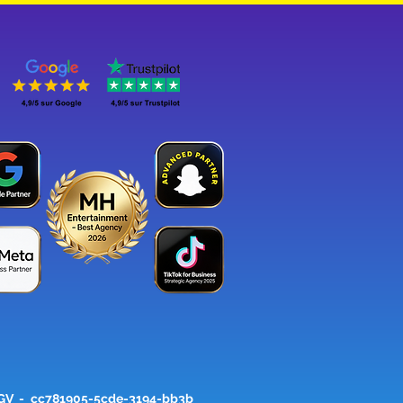
GV
-_cc781905-5cde-3194-bb3b