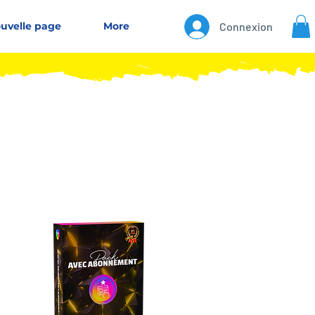
uvelle page
More
Connexion