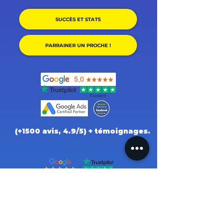
SUCCÈS ET STATS
PARRAINER UN PROCHE !
(+1500 avis, 4.9/5) + témoignages.