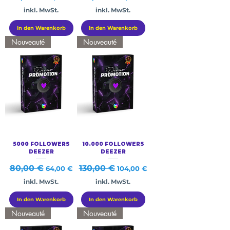
inkl. MwSt.
inkl. MwSt.
In den Warenkorb
In den Warenkorb
Nouveauté
Nouveauté
5000 FOLLOWERS
10.000 FOLLOWERS
DEEZER
DEEZER
Standardpreis
80,00 €
Sale-Preis
Standardpreis
130,00 €
Sale-Preis
64,00 €
104,00 €
inkl. MwSt.
inkl. MwSt.
In den Warenkorb
In den Warenkorb
Nouveauté
Nouveauté