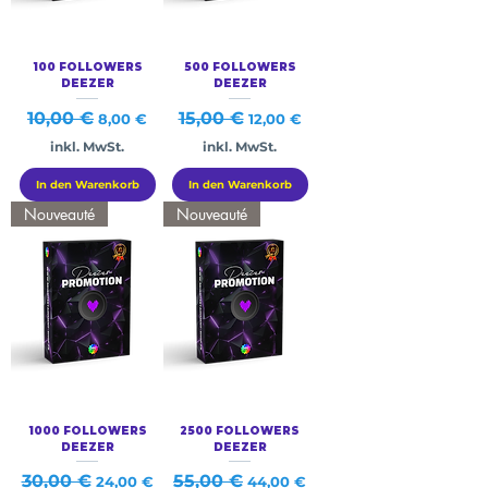
100 FOLLOWERS
500 FOLLOWERS
DEEZER
DEEZER
Standardpreis
10,00 €
Sale-Preis
Standardpreis
15,00 €
Sale-Preis
8,00 €
12,00 €
inkl. MwSt.
inkl. MwSt.
In den Warenkorb
In den Warenkorb
Nouveauté
Nouveauté
1000 FOLLOWERS
2500 FOLLOWERS
DEEZER
DEEZER
Standardpreis
30,00 €
Sale-Preis
Standardpreis
55,00 €
Sale-Preis
24,00 €
44,00 €