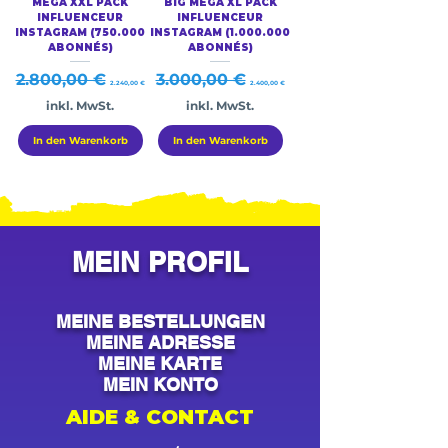
MEGA XXL PACK
BIG MEGA XL PACK
INFLUENCEUR
INFLUENCEUR
INSTAGRAM (750.000
INSTAGRAM (1.000.000
ABONNÉS)
ABONNÉS)
Standardpreis
Sale-Preis
Standardpreis
Sale-Preis
2.800,00 €
3.000,00 €
2.240,00 €
2.400,00 €
inkl. MwSt.
inkl. MwSt.
In den Warenkorb
In den Warenkorb
MEIN PROFIL
MEINE BESTELLUNGEN
MEINE ADRESSE
MEINE KARTE
MEIN KONTO
AIDE & CONTACT