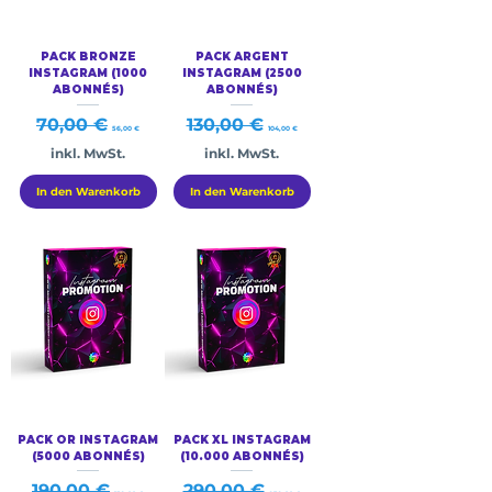
PACK BRONZE
PACK ARGENT
INSTAGRAM (1000
INSTAGRAM (2500
ABONNÉS)
ABONNÉS)
Standardpreis
Sale-Preis
Standardpreis
Sale-Preis
70,00 €
130,00 €
56,00 €
104,00 €
inkl. MwSt.
inkl. MwSt.
In den Warenkorb
In den Warenkorb
PACK OR INSTAGRAM
PACK XL INSTAGRAM
(5000 ABONNÉS)
(10.000 ABONNÉS)
Standardpreis
Sale-Preis
Standardpreis
Sale-Preis
190,00 €
290,00 €