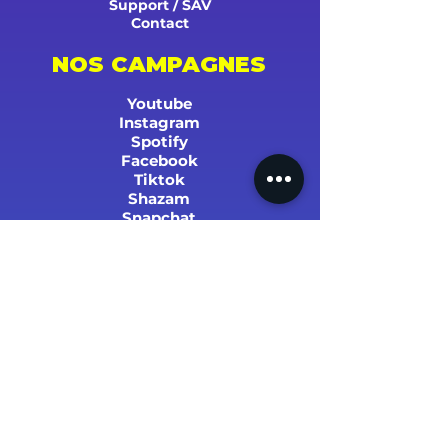
Support / SAV
Contact
NOS CAMPAGNES
Youtube
Instagram
Spotify
Facebook
Tiktok
Shazam
Snapchat
Soundcloud
Deezer
Apple Music/iTunes
Radio
TV
Presse
SUCCÈS ET STATS