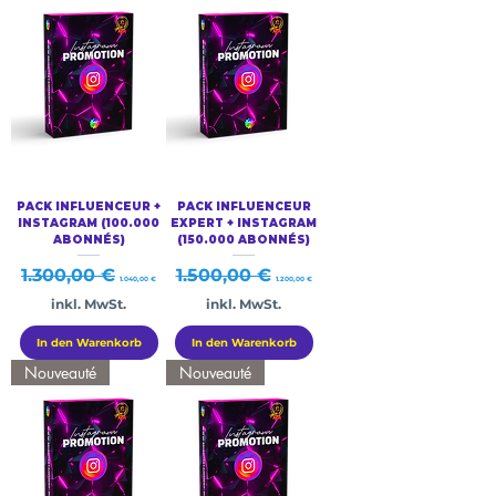
PACK INFLUENCEUR +
PACK INFLUENCEUR
INSTAGRAM (100.000
EXPERT + INSTAGRAM
ABONNÉS)
(150.000 ABONNÉS)
Standardpreis
Sale-Preis
Standardpreis
Sale-Preis
1.300,00 €
1.500,00 €
1.040,00 €
1.200,00 €
inkl. MwSt.
inkl. MwSt.
In den Warenkorb
In den Warenkorb
Nouveauté
Nouveauté