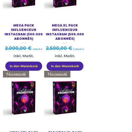
MEGA PACK
MEGA XL PACK
INFLUENCEUR
INFLUENCEUR
INSTAGRAM (300.000
INSTAGRAM (500.000
ABONNÉS)
ABONNÉS)
Standardpreis
Sale-Preis
Standardpreis
Sale-Preis
2.000,00 €
2.500,00 €
1.600,00 €
2.000,00 €
inkl. MwSt.
inkl. MwSt.
In den Warenkorb
In den Warenkorb
Nouveauté
Nouveauté