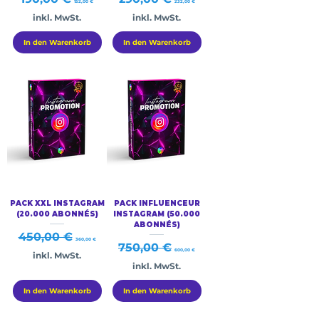
152,00 €
232,00 €
inkl. MwSt.
inkl. MwSt.
In den Warenkorb
In den Warenkorb
PACK XXL INSTAGRAM
PACK INFLUENCEUR
(20.000 ABONNÉS)
INSTAGRAM (50.000
ABONNÉS)
Standardpreis
Sale-Preis
450,00 €
360,00 €
Standardpreis
Sale-Preis
750,00 €
600,00 €
inkl. MwSt.
inkl. MwSt.
In den Warenkorb
In den Warenkorb