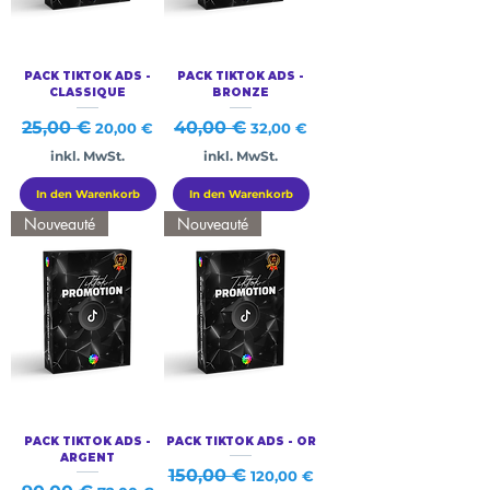
PACK TIKTOK ADS -
PACK TIKTOK ADS -
CLASSIQUE
BRONZE
Standardpreis
25,00 €
Sale-Preis
Standardpreis
40,00 €
Sale-Preis
20,00 €
32,00 €
inkl. MwSt.
inkl. MwSt.
In den Warenkorb
In den Warenkorb
Nouveauté
Nouveauté
PACK TIKTOK ADS -
PACK TIKTOK ADS - OR
ARGENT
Standardpreis
150,00 €
Sale-Preis
120,00 €