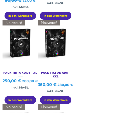
Standardpreis
90,00 €
Sale-Preis
72,00 €
inkl. MwSt.
inkl. MwSt.
In den Warenkorb
In den Warenkorb
Nouveauté
Nouveauté
PACK TIKTOK ADS - XL
PACK TIKTOK ADS -
XXL
Standardpreis
250,00 €
Sale-Preis
200,00 €
Standardpreis
350,00 €
Sale-Preis
280,00 €
inkl. MwSt.
inkl. MwSt.
In den Warenkorb
In den Warenkorb
Nouveauté
Nouveauté