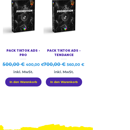
PACK TIKTOK ADS -
PACK TIKTOK ADS -
PRO
TENDANCE
Standardpreis
500,00 €
Sale-Preis
Standardpreis
700,00 €
Sale-Preis
400,00 €
560,00 €
inkl. MwSt.
inkl. MwSt.
In den Warenkorb
In den Warenkorb