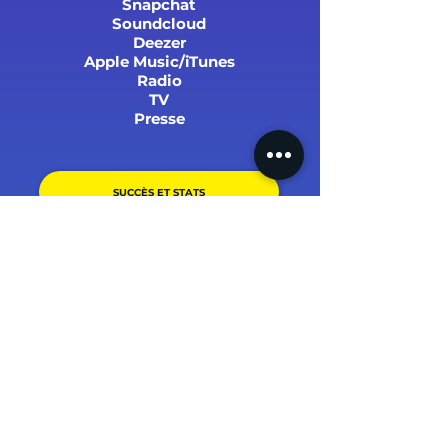
Snapchat
Soundcloud
Deezer
Apple Music/iTunes
Radio
TV
Presse
SUCCÈS ET STATS
PARRAINER UN PROCHE !
(+1500 avis, 4.9/5) + témoignages.