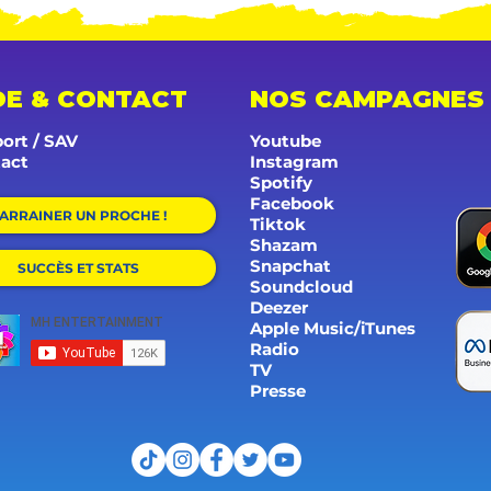
DE & CONTACT
NOS CAMPAGNES
ort / SAV
Youtube
act
Instagram
Spotify
Facebook
ARRAINER UN PROCHE !
Tiktok
Shazam
Snapchat
SUCCÈS ET STATS
Soundcloud
Deezer
Apple Music/iTunes
Radio
TV
Presse