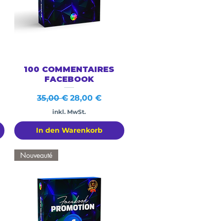
Schnellansicht
100 COMMENTAIRES
FACEBOOK
Standardpreis
Sale-Preis
35,00 €
28,00 €
inkl. MwSt.
In den Warenkorb
Nouveauté