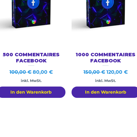
Schnellansicht
Schnellansicht
500 COMMENTAIRES
1000 COMMENTAIRES
FACEBOOK
FACEBOOK
Standardpreis
Sale-Preis
Standardpreis
Sale-Preis
100,00 €
80,00 €
150,00 €
120,00 €
inkl. MwSt.
inkl. MwSt.
In den Warenkorb
In den Warenkorb