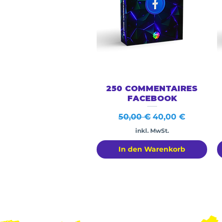
Schnellansicht
250 COMMENTAIRES
FACEBOOK
Standardpreis
Sale-Preis
50,00 €
40,00 €
inkl. MwSt.
In den Warenkorb