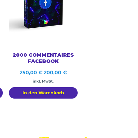
Schnellansicht
2000 COMMENTAIRES
FACEBOOK
Standardpreis
Sale-Preis
250,00 €
200,00 €
inkl. MwSt.
In den Warenkorb