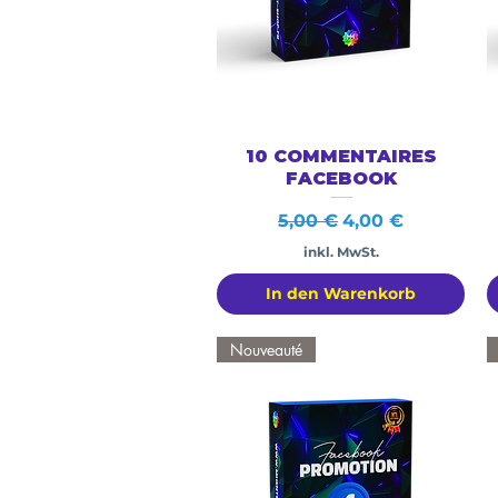
Schnellansicht
10 COMMENTAIRES
FACEBOOK
Standardpreis
Sale-Preis
5,00 €
4,00 €
inkl. MwSt.
In den Warenkorb
Nouveauté