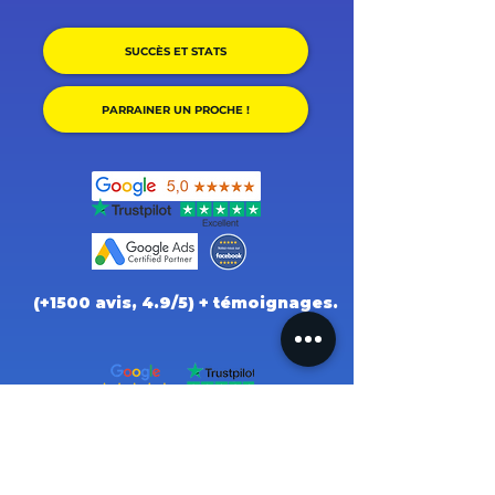
SUCCÈS ET STATS
PARRAINER UN PROCHE !
(+1500 avis, 4.9/5) + témoignages.