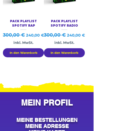
PACK PLAYLIST
PACK PLAYLIST
SPOTIFY RAP
SPOTIFY RADIO
Standardpreis
300,00 €
Sale-Preis
Standardpreis
300,00 €
Sale-Preis
240,00 €
240,00 €
inkl. MwSt.
inkl. MwSt.
In den Warenkorb
In den Warenkorb
MEIN PROFIL
MEINE BESTELLUNGEN
MEINE ADRESSE