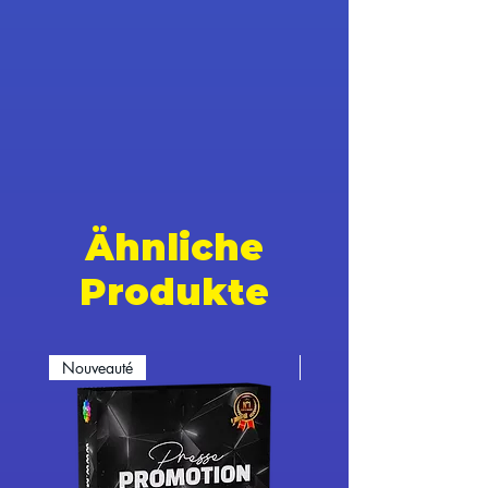
Ähnliche
Produkte
Nouveauté
Nouveauté