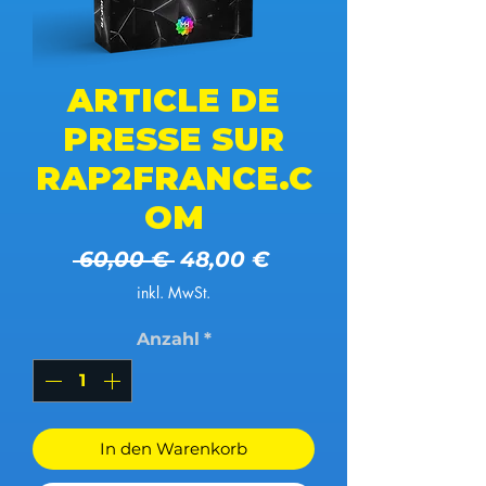
ARTICLE DE
PRESSE SUR
RAP2FRANCE.C
OM
Standardpreis
Sale-Preis
 60,00 € 
48,00 €
inkl. MwSt.
Anzahl
*
In den Warenkorb