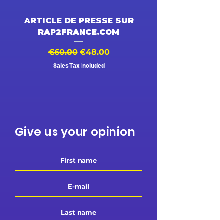
ARTICLE DE PRESSE SUR
DESSIN ANIMÉ V
RAP2FRANCE.COM
Regular Price
Sale Price
Regular Price
€60.00
€48.00
€500.00
Sales Tax Included
Give us your opinion