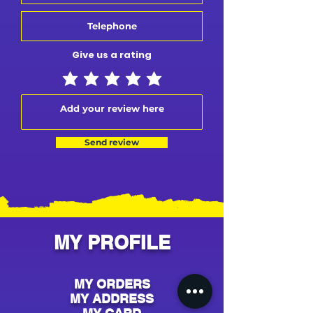
Give us a rating
Send review
MY PROFILE
MY ORDERS
MY ADDRESS