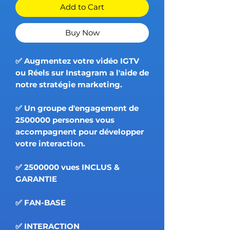
Add to Cart
Buy Now
✅ Augmentez votre vidéo IGTV
ou Réels sur Instagram a l'aide de
notre stratégie marketing.
✅ Un groupe d'engagement de
2500000 personnes vous
accompagnent pour développer
votre interaction.
✅ 2500000 vues INCLUS &
GARANTIE
✅ FAN-BASE
✅ INTERACTION