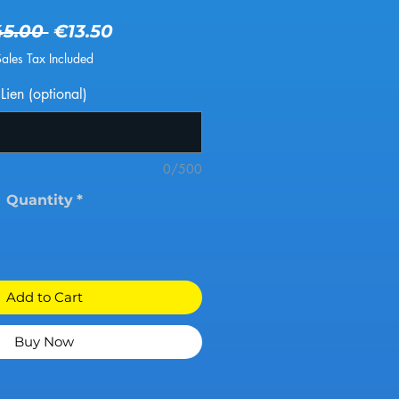
Regular Price
Sale Price
45.00 
€13.50
Sales Tax Included
Lien (optional)
0/500
Quantity
*
Add to Cart
Buy Now