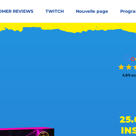
OMER REVIEWS
TWITCH
Nouvelle page
Progra
50 votes, people like it
25
IN