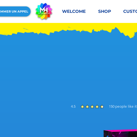
WELCOME
SHOP
CUST
MMER UN APPEL
4.5
150
people like it
average rating is 4.5 out of 5, based on 1