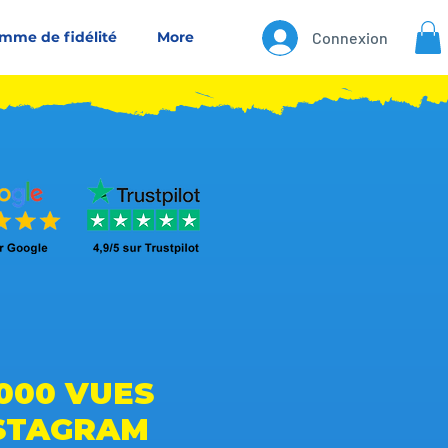
mme de fidélité
More
Connexion
.000 VUES
STAGRAM