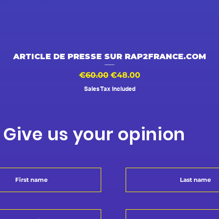
Quick View
ARTICLE DE PRESSE SUR RAP2FRANCE.COM
Regular Price
Sale Price
€60.00
€48.00
Sales Tax Included
Give us your opinion