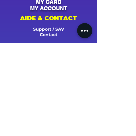
MY CARD
MY ACCOUNT
AIDE & CONTACT
Support / SAV
Contact
NOS CAMPAGNES
Youtube
Instagram
Spotify
Facebook
Tiktok
Shazam
Snapchat
Soundcloud
Deezer
Apple Music/iTunes
Radio
TV
Presse