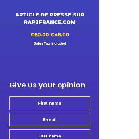
ARTICLE DE PRESSE SUR
DESSIN ANIMÉ V
RAP2FRANCE.COM
Regular Price
Sale Price
Regular Price
€60.00
€48.00
€500.00
Sales Tax Included
Give us your opinion