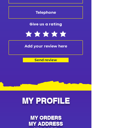
Give us a rating
Send review
MY PROFILE
MY ORDERS
MY ADDRESS