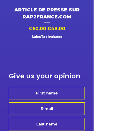
ARTICLE DE PRESSE SUR
DESSIN ANIMÉ V
RAP2FRANCE.COM
Regular Price
Sale Price
Regular Price
€60.00
€48.00
€500.00
Sales Tax Included
Give us your opinion