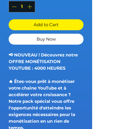
Add to Cart
Buy Now
📢 NOUVEAU ! Découvrez notre
OFFRE MONÉTISATION
YOUTUBE : 4000 HEURES
🔥 Êtes-vous prêt à monétiser
votre chaîne YouTube et à
accélérer votre croissance ?
Notre pack spécial vous offre
l'opportunité d'atteindre les
exigences nécessaires pour la
monétisation en un rien de
temps.