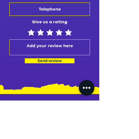
Give us a rating
Send review
MY PROFILE
MY ORDERS
MY ADDRESS
MY CARD