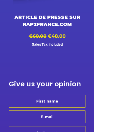
ARTICLE DE PRESSE SUR
DESSIN ANIMÉ V
RAP2FRANCE.COM
Regular Price
Sale Price
Regular Price
€60.00
€48.00
€500.00
Sales Tax Included
Give us your opinion