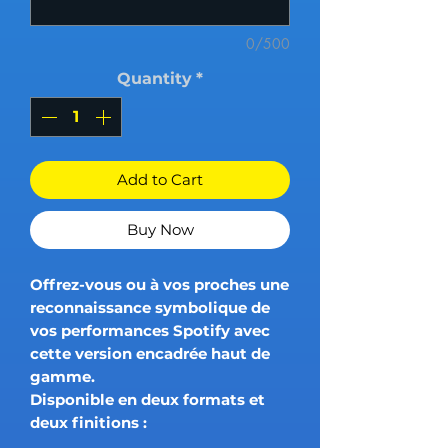
0/500
Quantity
*
Add to Cart
Buy Now
Offrez-vous ou à vos proches une
reconnaissance symbolique de
vos performances Spotify avec
cette version encadrée haut de
gamme.
Disponible en deux formats et
deux finitions :