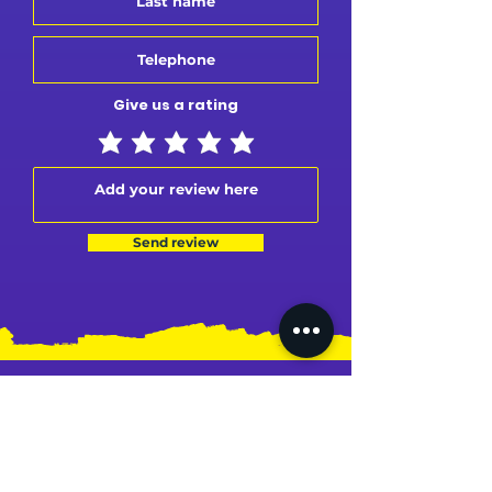
Give us a rating
Send review
MY PROFILE
MY ORDERS
MY ADDRESS