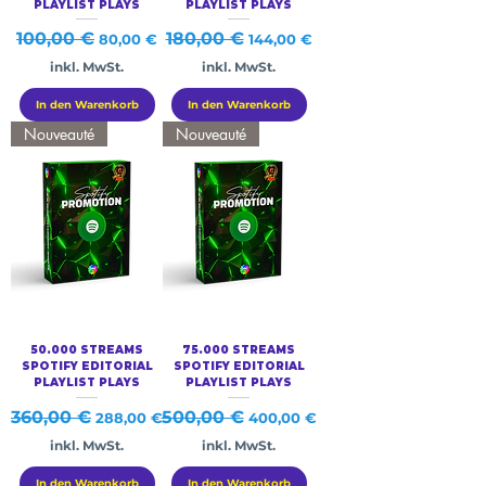
PLAYLIST PLAYS
PLAYLIST PLAYS
Standardpreis
100,00 €
Sale-Preis
Standardpreis
180,00 €
Sale-Preis
80,00 €
144,00 €
inkl. MwSt.
inkl. MwSt.
In den Warenkorb
In den Warenkorb
Nouveauté
Nouveauté
50.000 STREAMS
75.000 STREAMS
SPOTIFY EDITORIAL
SPOTIFY EDITORIAL
PLAYLIST PLAYS
PLAYLIST PLAYS
Standardpreis
360,00 €
Sale-Preis
Standardpreis
500,00 €
Sale-Preis
288,00 €
400,00 €
inkl. MwSt.
inkl. MwSt.
In den Warenkorb
In den Warenkorb