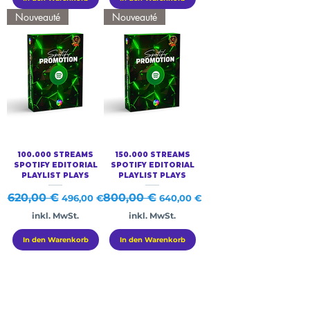
Nouveauté
Nouveauté
100.000 STREAMS
150.000 STREAMS
SPOTIFY EDITORIAL
SPOTIFY EDITORIAL
PLAYLIST PLAYS
PLAYLIST PLAYS
Standardpreis
620,00 €
Sale-Preis
Standardpreis
800,00 €
Sale-Preis
496,00 €
640,00 €
inkl. MwSt.
inkl. MwSt.
In den Warenkorb
In den Warenkorb