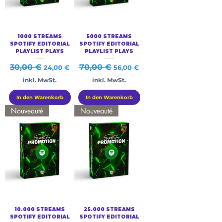
1000 STREAMS
5000 STREAMS
SPOTIFY EDITORIAL
SPOTIFY EDITORIAL
PLAYLIST PLAYS
PLAYLIST PLAYS
Standardpreis
30,00 €
Sale-Preis
Standardpreis
70,00 €
Sale-Preis
24,00 €
56,00 €
inkl. MwSt.
inkl. MwSt.
In den Warenkorb
In den Warenkorb
Nouveauté
Nouveauté
10.000 STREAMS
25.000 STREAMS
SPOTIFY EDITORIAL
SPOTIFY EDITORIAL