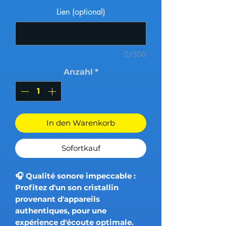
Lien (optional)
0/500
Anzahl
*
In den Warenkorb
Sofortkauf
🎧 Qualité sonore impeccable :
Profitez d'un son cristallin
provenant d'appareils
authentiques, pour une
expérience d'écoute optimale.