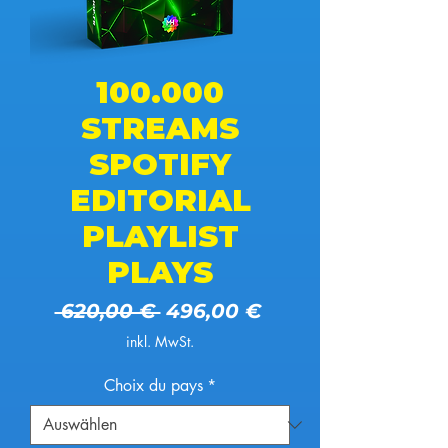
100.000
STREAMS
SPOTIFY
EDITORIAL
PLAYLIST
PLAYS
Standardpreis
Sale-Preis
 620,00 € 
496,00 €
inkl. MwSt.
Choix du pays
*