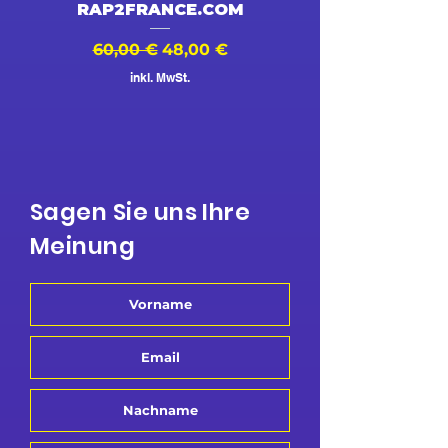
RAP2FRANCE.COM
Standardpreis
Sale-Preis
Standardpreis
60,00 €
48,00 €
500,00 €
inkl. MwSt.
Sagen Sie uns Ihre
Meinung