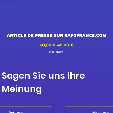
Schnellansicht
ARTICLE DE PRESSE SUR RAP2FRANCE.COM
Standardpreis
Sale-Preis
60,00 €
48,00 €
inkl. MwSt.
Sagen Sie uns Ihre
Meinung