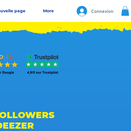
uvelle page
More
Connexion
FOLLOWERS
DEEZER