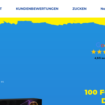
T
KUNDENBEWERTUNGEN
ZUCKEN
No
 es
 basierend auf 150 Stimmen, Leute mögen es
100 