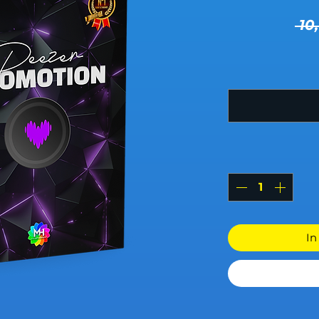
 10
In