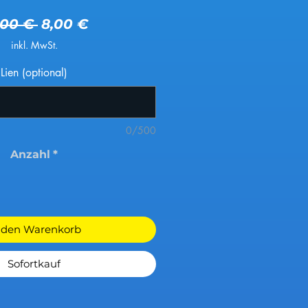
Standardpreis
Sale-Preis
,00 € 
8,00 €
inkl. MwSt.
Lien (optional)
0/500
Anzahl
*
 den Warenkorb
Sofortkauf