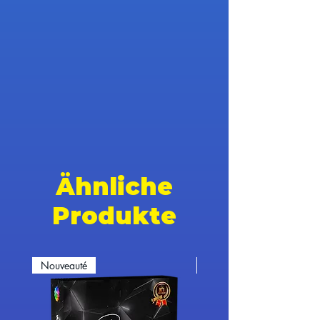
Ähnliche
Produkte
Nouveauté
Nouveauté