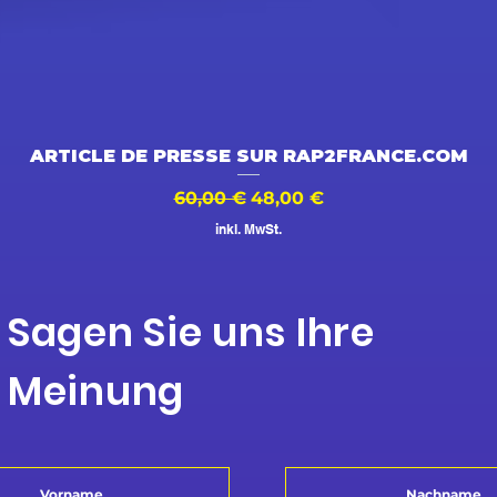
Schnellansicht
ARTICLE DE PRESSE SUR RAP2FRANCE.COM
Standardpreis
Sale-Preis
60,00 €
48,00 €
inkl. MwSt.
Sagen Sie uns Ihre
Meinung