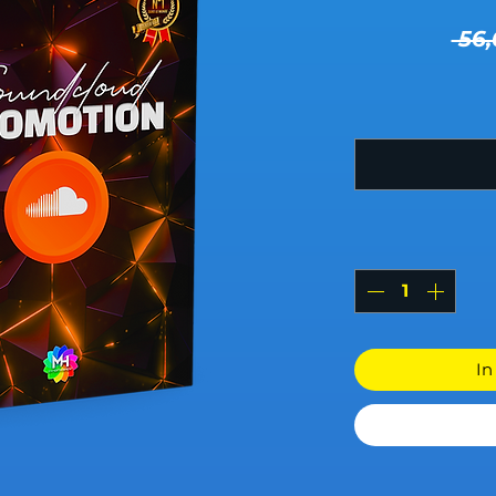
 56
In