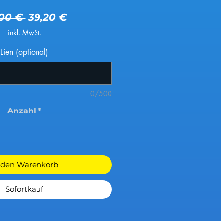
Standardpreis
Sale-Preis
,00 € 
39,20 €
inkl. MwSt.
Lien (optional)
0/500
Anzahl
*
 den Warenkorb
Sofortkauf