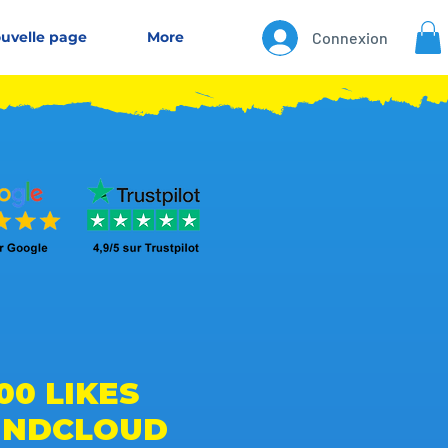
uvelle page
More
Connexion
00 LIKES
UNDCLOUD