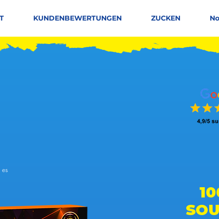
T
KUNDENBEWERTUNGEN
ZUCKEN
No
 es
 basierend auf 150 Stimmen, Leute mögen es
10
SO