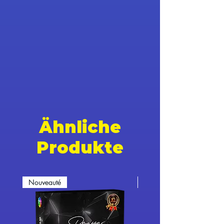
Ähnliche
Produkte
Nouveauté
Nouveauté