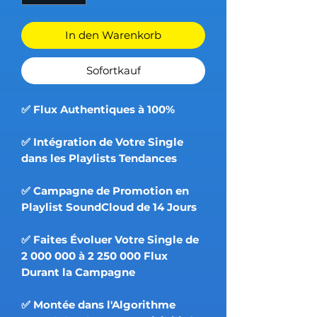
In den Warenkorb
Sofortkauf
✅ Flux Authentiques à 100%
✅ Intégration de Votre Single
dans les Playlists Tendances
✅ Campagne de Promotion en
Playlist SoundCloud de 14 Jours
✅ Faites Évoluer Votre Single de
2 000 000 à 2 250 000 Flux
Durant la Campagne
✅ Montée dans l'Algorithme