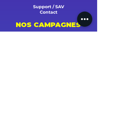
Support / SAV
Contact
NOS CAMPAGNES
Youtube
Instagram
Spotify
Facebook
Tiktok
Shazam
Snapchat
Soundcloud
Deezer
Apple Music/iTunes
Radio
TV
Presse
SUCCÈS ET STATS