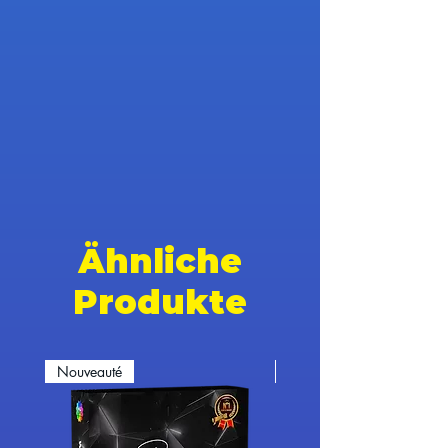
Ähnliche
Produkte
Nouveauté
Nouveauté