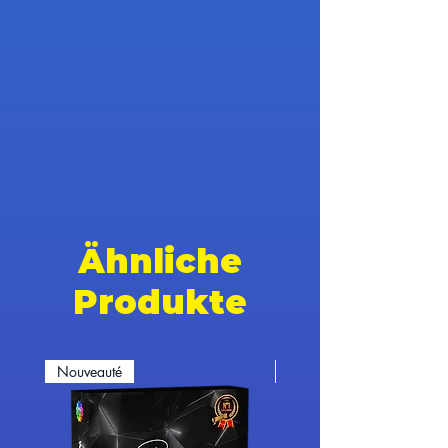
Ähnliche
Produkte
Nouveauté
Nouveauté