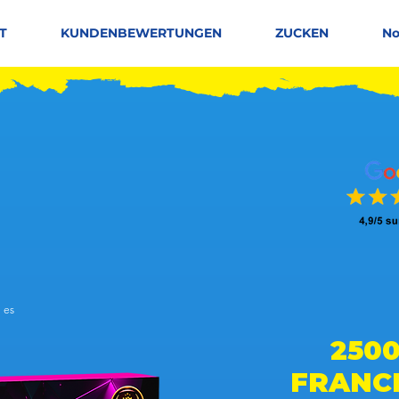
T
KUNDENBEWERTUNGEN
ZUCKEN
No
 es
 basierend auf 150 Stimmen, Leute mögen es
250
FRANC