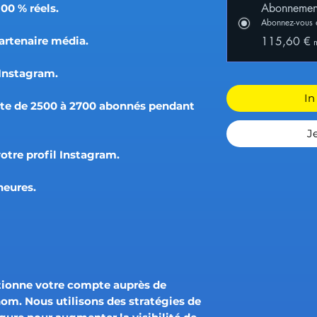
Abonnemen
00 % réels.
Abonnez-vous 
artenaire média.
115,60 €
 Instagram.
In
pte de 2500 à 2700 abonnés pendant
J
otre profil Instagram.
heures.
tionne votre compte auprès de
nom. Nous utilisons des stratégies de