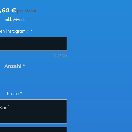
Preis
5,60 €
pro Monat
inkl. MwSt.
ien instagram :
*
0/500
Anzahl
*
Preise
*
 Kauf