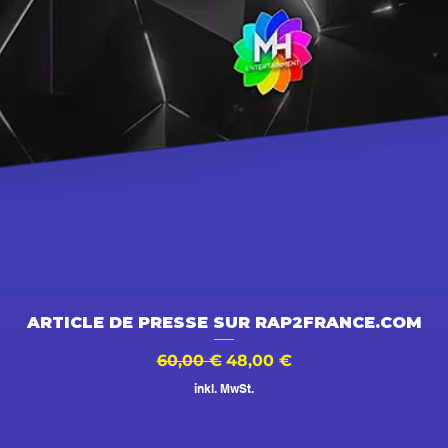
Schnellansicht
ARTICLE DE PRESSE SUR RAP2FRANCE.COM
Standardpreis
Sale-Preis
60,00 €
48,00 €
inkl. MwSt.