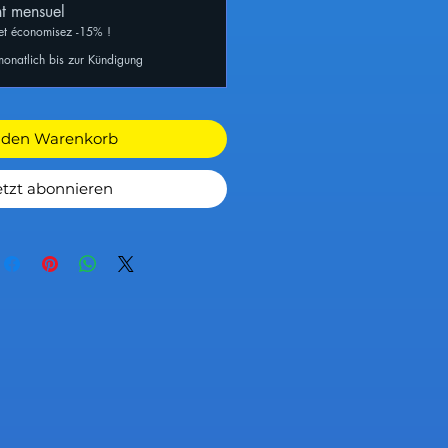
t mensuel
et économisez -15% !
monatlich bis zur Kündigung
 den Warenkorb
etzt abonnieren