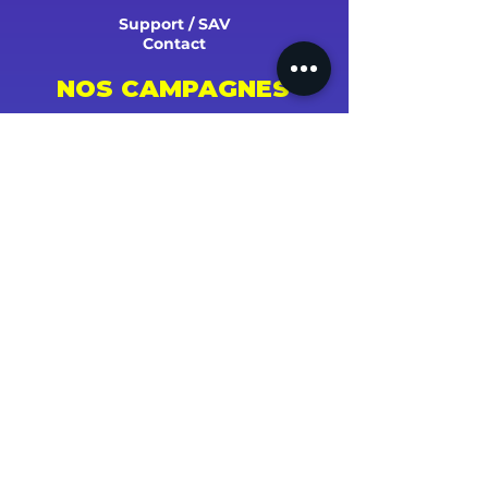
Support / SAV
Contact
NOS CAMPAGNES
Youtube
Instagram
Spotify
Facebook
Tiktok
Shazam
Snapchat
Soundcloud
Deezer
Apple Music/iTunes
Radio
TV
Presse
SUCCÈS ET STATS