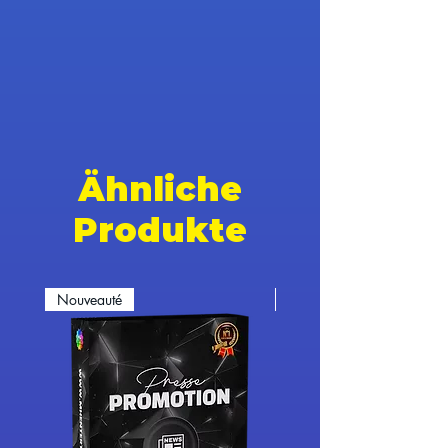
Ähnliche
Produkte
Nouveauté
Nouveauté