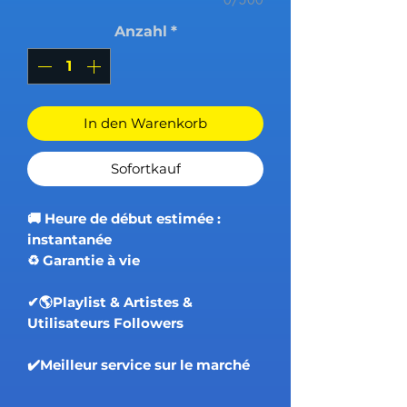
Anzahl
*
In den Warenkorb
Sofortkauf
🚚 Heure de début estimée :
instantanée
♻️ Garantie à vie
✔🌎Playlist & Artistes &
Utilisateurs Followers
✔️Meilleur service sur le marché