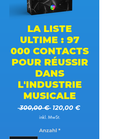
LA LISTE
ULTIME : 97
000 CONTACTS
POUR RÉUSSIR
DANS
L'INDUSTRIE
MUSICALE
Standardpreis
Sale-Preis
 300,00 € 
120,00 €
inkl. MwSt.
Anzahl
*