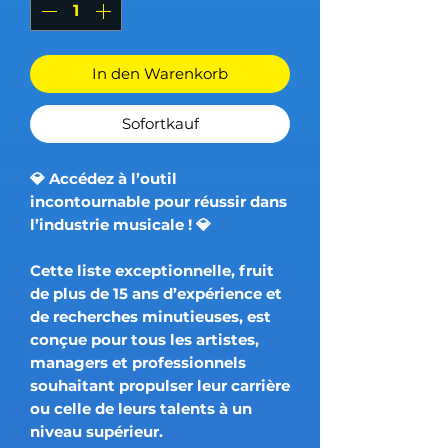
In den Warenkorb
Sofortkauf
💎
Accédez à l’outil
incontournable pour réussir dans
l’industrie musicale !
💎
Cette liste exceptionnelle, fruit
de
plus de 15 ans d’expérience et
de recherches minutieuses
, est
conçue pour tous les artistes,
managers et professionnels
souhaitant propulser leur carrière
ou celle de leurs talents à un
niveau supérieur.