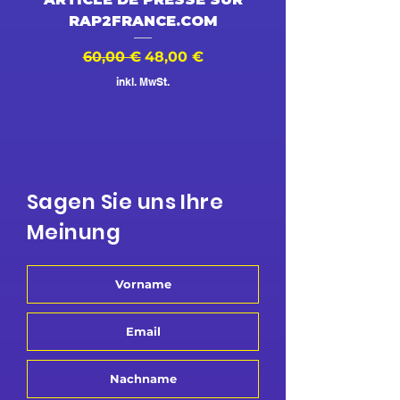
RAP2FRANCE.COM
Standardpreis
Sale-Preis
Standardpreis
60,00 €
48,00 €
500,00 €
inkl. MwSt.
Sagen Sie uns Ihre
Meinung