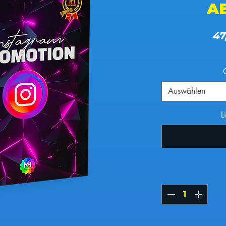
A
47
Auswählen
L