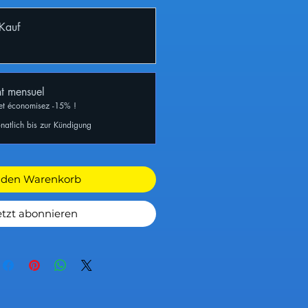
 Kauf
t mensuel
et économisez -15% !
natlich bis zur Kündigung
 den Warenkorb
etzt abonnieren