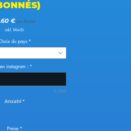
BONNÉS)
Preis
,60 €
pro Monat
inkl. MwSt.
Choix du pays
*
ien instagram :
*
0/500
Anzahl
*
Preise
*