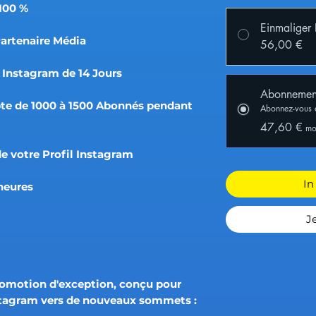
100 %
Einmaliger
Partenaire Média
56,00 €
Instagram de 14 Jours
Abonnemen
pte de 1000 à 1500 Abonnés pendant
Abonnez-vous 
47,60 €
mo
e votre Profil Instagram
In
heures
J
romotion d'exception, conçu pour
stagram vers de nouveaux sommets :