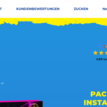
T
KUNDENBEWERTUNGEN
ZUCKEN
No
 es
 basierend auf 150 Stimmen, Leute mögen es
PAC
INST