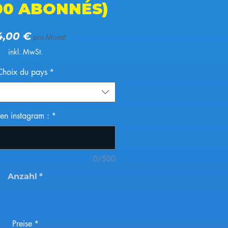
000 ABONNÉS)
Preis
4,00 €
pro Monat
inkl. MwSt.
Choix du pays
*
ien instagram :
*
0/500
Anzahl
*
Preise
*