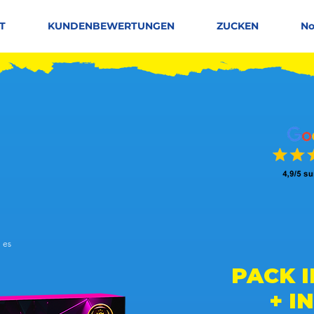
T
KUNDENBEWERTUNGEN
ZUCKEN
No
 es
 basierend auf 150 Stimmen, Leute mögen es
PACK 
+ I