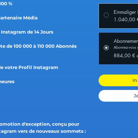
100 %
Einmaliger
Partenaire Média
1.040,00 
Instagram de 14 Jours
Abonnemen
te de 100 000 à 110 000 Abonnés
Abonnez-vous 
884,00 €
e votre Profil Instagram
In
heures
J
romotion d'exception, conçu pour
stagram vers de nouveaux sommets :