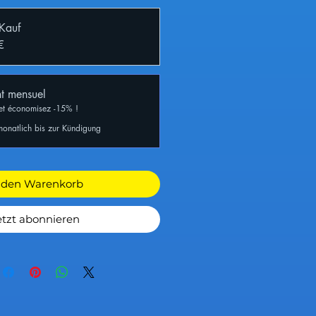
 Kauf
€
t mensuel
et économisez -15% !
monatlich bis zur Kündigung
 den Warenkorb
etzt abonnieren