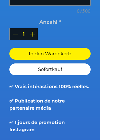
0/500
Anzahl
*
In den Warenkorb
Sofortkauf
✅ Vrais intéractions 100% réelles.
✅ Publication de notre
partenaire média
✅ 1 jours de promotion
Instagram