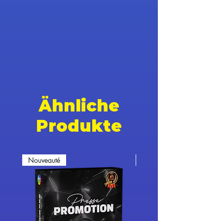
Ähnliche
Produkte
Nouveauté
Nouveauté