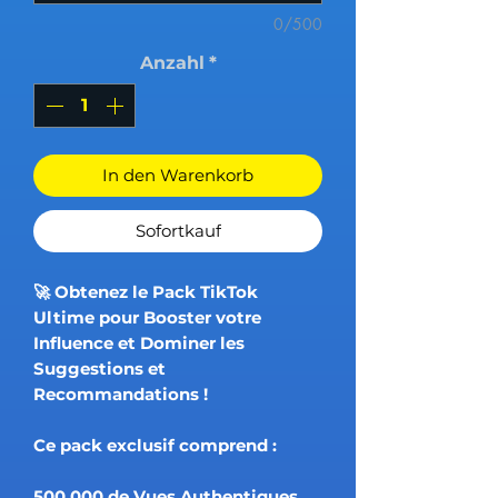
0/500
Anzahl
*
In den Warenkorb
Sofortkauf
🚀 Obtenez le Pack TikTok
Ultime pour Booster votre
Influence et Dominer les
Suggestions et
Recommandations !
Ce pack exclusif comprend :
500 000 de Vues Authentiques