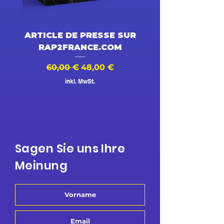
ARTICLE DE PRESSE SUR
DESSIN ANIMÉ V
RAP2FRANCE.COM
Standardpreis
Sale-Preis
Standardpreis
60,00 €
48,00 €
500,00 €
inkl. MwSt.
Sagen Sie uns Ihre
Meinung