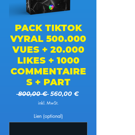
PACK TIKTOK
VYRAL 500.000
VUES + 20.000
LIKES + 1000
COMMENTAIRE
S + PART
Standardpreis
Sale-Preis
 800,00 € 
560,00 €
inkl. MwSt.
Lien (optional)