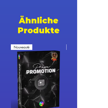
Ähnliche
Produkte
Nouveauté
Nouveauté