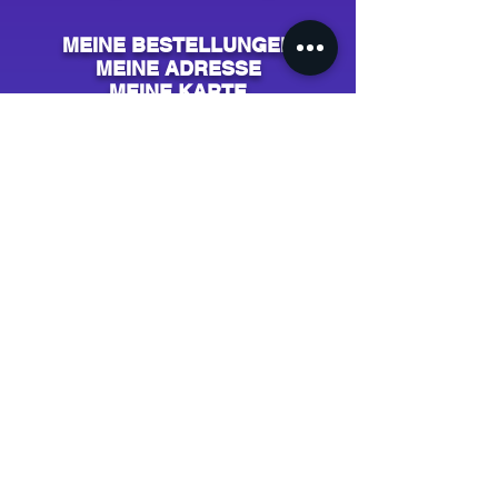
MEINE BESTELLUNGEN
MEINE ADRESSE
MEINE KARTE
MEIN KONTO
AIDE & CONTACT
Support / SAV
Contact
NOS CAMPAGNES
Youtube
Instagram
Spotify
Facebook
Tiktok
Shazam
Snapchat
Soundcloud
Deezer
Apple Music/iTunes