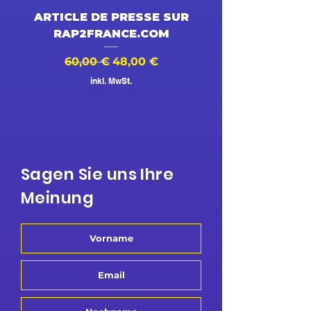
ARTICLE DE PRESSE SUR
DESSIN ANIMÉ V
RAP2FRANCE.COM
Standardpreis
Sale-Preis
Standardpreis
60,00 €
48,00 €
500,00 €
inkl. MwSt.
Sagen Sie uns Ihre
Meinung