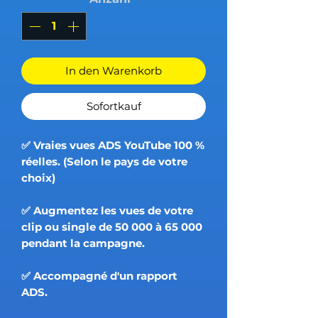
In den Warenkorb
Sofortkauf
✅ Vraies vues ADS YouTube 100 %
réelles. (Selon le pays de votre
choix)
✅ Augmentez les vues de votre
clip ou single de 50 000 à 65 000
pendant la campagne.
✅ Accompagné d'un rapport
ADS.