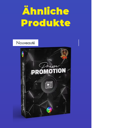
Ähnliche
Produkte
Nouveauté
Nouveauté