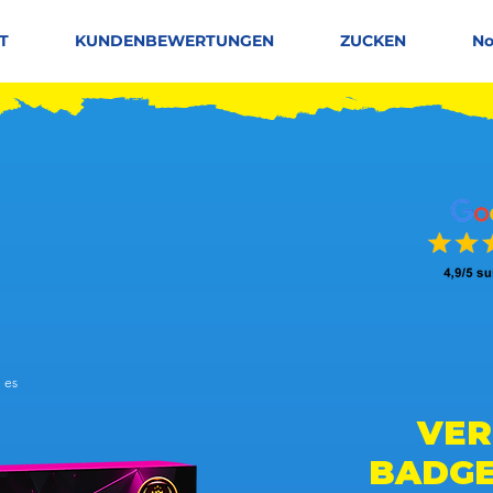
T
KUNDENBEWERTUNGEN
ZUCKEN
No
 es
 basierend auf 150 Stimmen, Leute mögen es
VER
BADGE