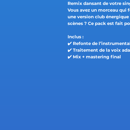
Remix dansant de votre sin
Vous avez un morceau qui f
une version club énergique p
scènes ? Ce pack est fait po
Inclus :
✔️ Refonte de l’instrumental
✔️ Traitement de la voix ad
✔️ Mix + mastering final