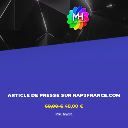
Schnellansicht
ARTICLE DE PRESSE SUR RAP2FRANCE.COM
Standardpreis
Sale-Preis
60,00 €
48,00 €
inkl. MwSt.