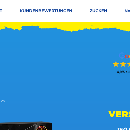
T
KUNDENBEWERTUNGEN
ZUCKEN
No
 es
 basierend auf 150 Stimmen, Leute mögen es
VER
 150,