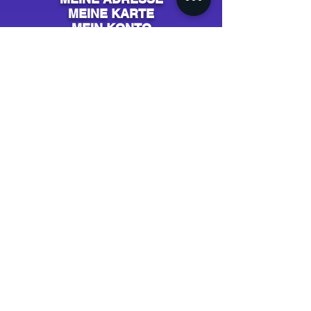
MEINE KARTE
MEIN KONTO
AIDE & CONTACT
Support / SAV
Contact
NOS CAMPAGNES
Youtube
Instagram
Spotify
Facebook
Tiktok
Shazam
Snapchat
Soundcloud
Deezer
Apple Music/iTunes
Radio
TV
Presse