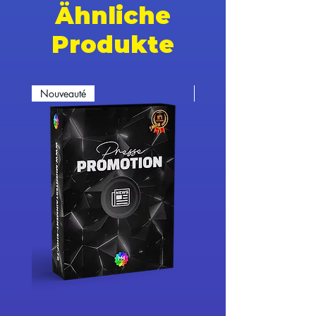
Ähnliche
Produkte
Nouveauté
Nouveauté