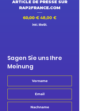
ARTICLE DE PRESSE SUR
DESSIN ANIMÉ V
RAP2FRANCE.COM
Standardpreis
Sale-Preis
Standardpreis
60,00 €
48,00 €
500,00 €
inkl. MwSt.
Sagen Sie uns Ihre
Meinung