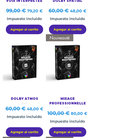
VOIX INTERPRÉTÉE
DOLBY SPATIAL
Precio
99,00 €
Precio de oferta
Precio
60,00 €
Precio de oferta
79,20 €
48,00 €
Impuesto incluido
Impuesto incluido
Agregar al carrito
Agregar al carrito
Nouveauté
DOLBY ATMOS
MIXAGE
PROFESSIONNELLE
Precio
60,00 €
Precio de oferta
48,00 €
Precio
100,00 €
Precio de oferta
80,00 €
Impuesto incluido
Impuesto incluido
Agregar al carrito
Agregar al carrito