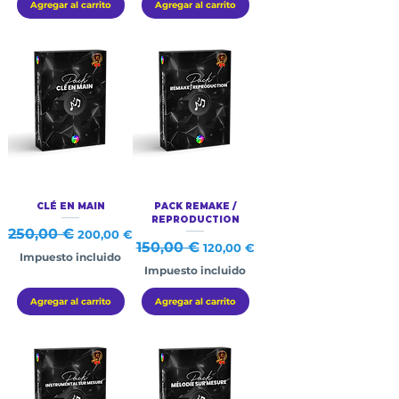
Agregar al carrito
Agregar al carrito
CLÉ EN MAIN
PACK REMAKE /
REPRODUCTION
Precio
250,00 €
Precio de oferta
200,00 €
Precio
150,00 €
Precio de oferta
120,00 €
Impuesto incluido
Impuesto incluido
Agregar al carrito
Agregar al carrito