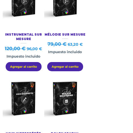
INSTRUMENTAL SUR
MÉLODIE SUR MESURE
MESURE
Precio
79,00 €
Precio de oferta
63,20 €
Precio
120,00 €
Precio de oferta
96,00 €
Impuesto incluido
Impuesto incluido
Agregar al carrito
Agregar al carrito