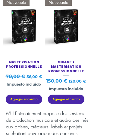
Nouveauté
Nouveauté
MASTERISATION
MIXAGE +
PROFESSIONNELLE
MASTERISATION
PROFESSIONNELLE
Precio
70,00 €
Precio de oferta
56,00 €
Precio
150,00 €
Precio de oferta
120,00 €
Impuesto incluido
Impuesto incluido
Agregar al carrito
Agregar al carrito
MH Entertainment propose des services
de production musicale et audio destinés
aux artistes, créateurs, labels et projets
souhaitant développer des contenus