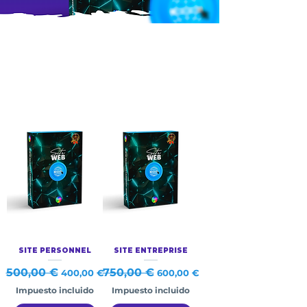
SITE PERSONNEL
SITE ENTREPRISE
Precio
500,00 €
Precio de oferta
Precio
750,00 €
Precio de oferta
400,00 €
600,00 €
Impuesto incluido
Impuesto incluido