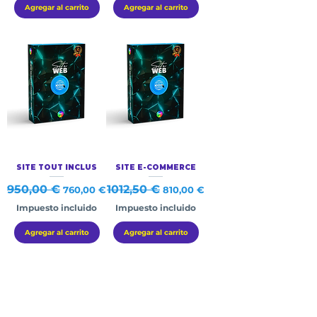
Agregar al carrito
Agregar al carrito
SITE TOUT INCLUS
SITE E-COMMERCE
Precio
950,00 €
Precio de oferta
Precio
1012,50 €
Precio de oferta
760,00 €
810,00 €
Impuesto incluido
Impuesto incluido
Agregar al carrito
Agregar al carrito