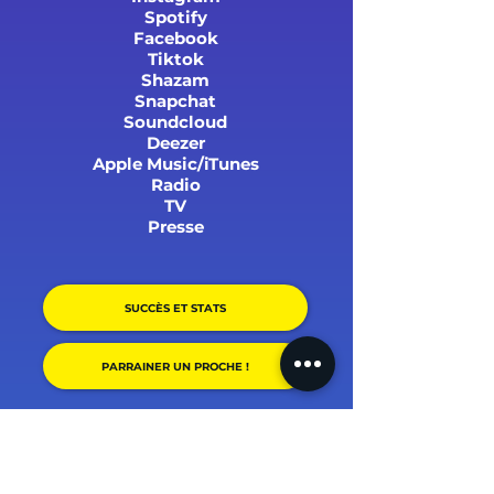
Spotify
Facebook
Tiktok
Shazam
Snapchat
Soundcloud
Deezer
Apple Music/iTunes
Radio
TV
Presse
SUCCÈS ET STATS
PARRAINER UN PROCHE !