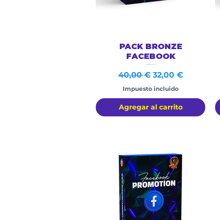
Vista rápida
PACK BRONZE
FACEBOOK
Precio
Precio de oferta
40,00 €
32,00 €
Impuesto incluido
Agregar al carrito