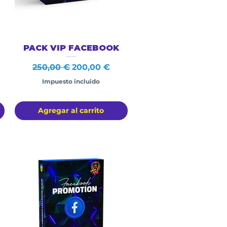
Vista rápida
PACK VIP FACEBOOK
erta
Precio
Precio de oferta
250,00 €
200,00 €
Impuesto incluido
Agregar al carrito