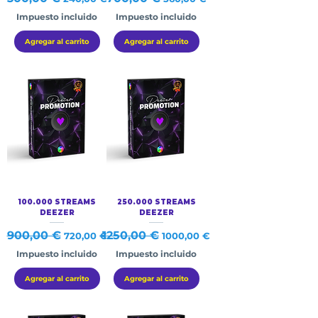
Impuesto incluido
Impuesto incluido
Agregar al carrito
Agregar al carrito
100.000 STREAMS
250.000 STREAMS
DEEZER
DEEZER
Precio
900,00 €
Precio de oferta
Precio
1250,00 €
Precio de oferta
720,00 €
1000,00 €
Impuesto incluido
Impuesto incluido
Agregar al carrito
Agregar al carrito