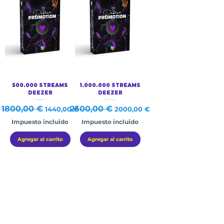
500.000 STREAMS
1.000.000 STREAMS
DEEZER
DEEZER
Precio
1800,00 €
Precio de oferta
Precio
2500,00 €
Precio de oferta
1440,00 €
2000,00 €
Impuesto incluido
Impuesto incluido
Agregar al carrito
Agregar al carrito