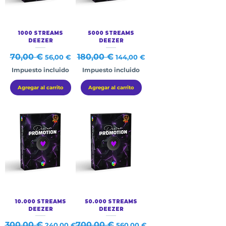
1000 STREAMS
5000 STREAMS
DEEZER
DEEZER
Precio
70,00 €
Precio de oferta
Precio
180,00 €
Precio de oferta
56,00 €
144,00 €
Impuesto incluido
Impuesto incluido
Agregar al carrito
Agregar al carrito
10.000 STREAMS
50.000 STREAMS
DEEZER
DEEZER
Precio
300,00 €
Precio de oferta
Precio
700,00 €
Precio de oferta
240,00 €
560,00 €