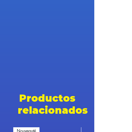
Productos
relacionados
Nouveauté
Nouveauté