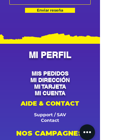
Enviar reseña
MI PERFIL
MIS PEDIDOS
MI DIRECCIÓN
MI TARJETA
MI CUENTA
AIDE & CONTACT
Support / SAV
Contact
NOS CAMPAGNES