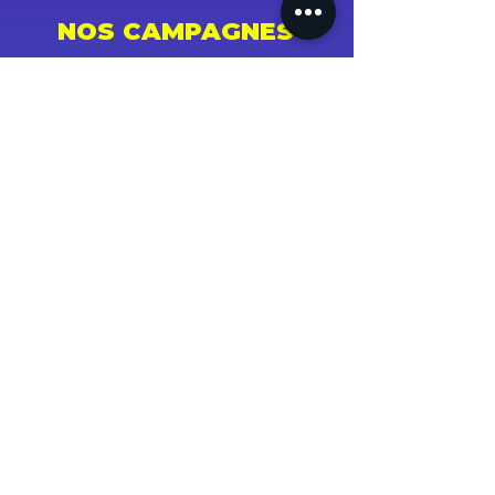
NOS CAMPAGNES
Youtube
Instagram
Spotify
Facebook
Tiktok
Shazam
Snapchat
Soundcloud
Deezer
Apple Music/iTunes
Radio
TV
Presse
SUCCÈS ET STATS
PARRAINER UN PROCHE !