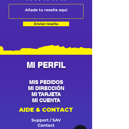
Enviar reseña
MI PERFIL
MIS PEDIDOS
MI DIRECCIÓN
MI TARJETA
MI CUENTA
AIDE & CONTACT
Support / SAV
Contact