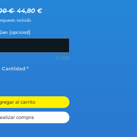
Precio
Precio de oferta
00 € 
44,80 €
Impuesto incluido
Lien (opcional)
0/500
Cantidad
*
regar al carrito
ealizar compra