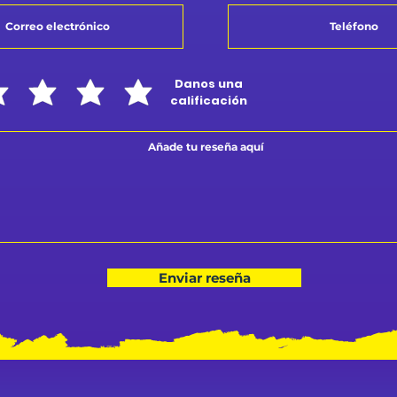
Danos una
calificación
Enviar reseña