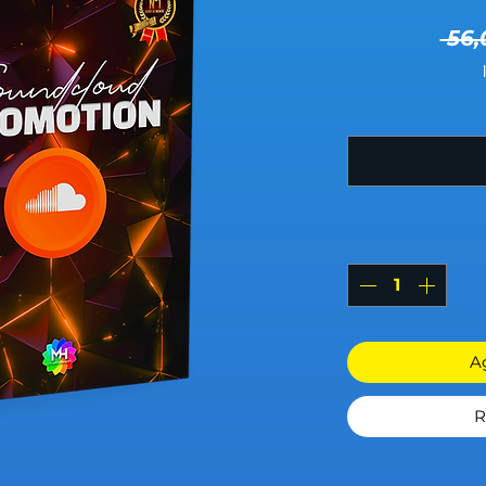
 56,
Ag
R