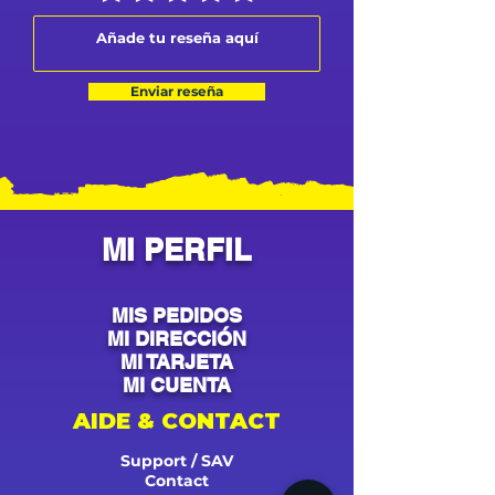
Enviar reseña
MI PERFIL
MIS PEDIDOS
MI DIRECCIÓN
MI TARJETA
MI CUENTA
AIDE & CONTACT
Support / SAV
Contact