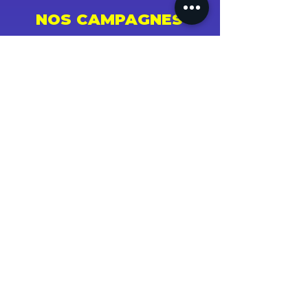
NOS CAMPAGNES
Youtube
Instagram
Spotify
Facebook
Tiktok
Shazam
Snapchat
Soundcloud
Deezer
Apple Music/iTunes
Radio
TV
Presse
SUCCÈS ET STATS
PARRAINER UN PROCHE !